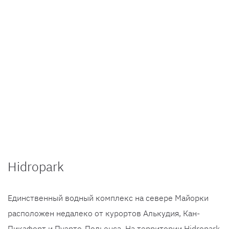
Hidropark
Единственный водный комплекс на севере Майорки
расположен недалеко от курортов Алькудия, Кан-
Пикафорт и Пуэрто-Польенса. На территории Hidropark