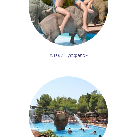
«Даки Буффало»