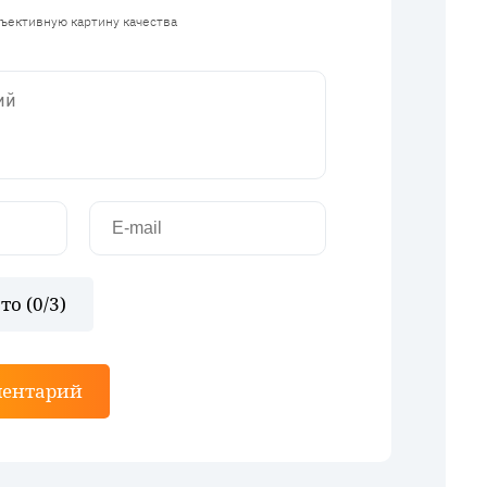
бъективную картину качества
то (
0
/3)
ментарий