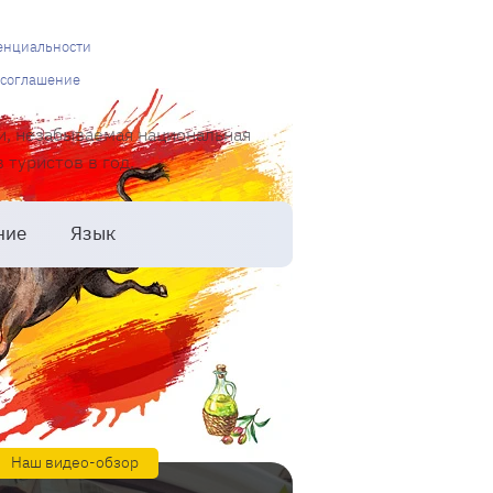
енциальности
 соглашение
и, незабываемая национальная
туристов в год.
ние
Язык
Наш видео-обзор