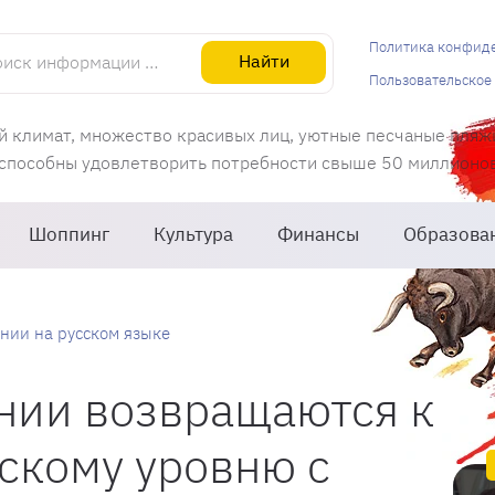
информации об Испании
Политика конфид
Найти
Пользовательское
й климат, множество красивых лиц, уютные песчаные пляж
 способны удовлетворить потребности свыше 50 миллионов 
Шоппинг
Культура
Финансы
Образова
нии на русском языке
нии возвращаются к
скому уровню с