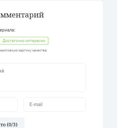
омментарий
ериала:
Достаточно интересно
бъективную картину качества
то (
0
/3)