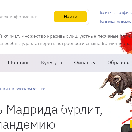
информации об Испании
Политика конфид
Найти
Пользовательское
й климат, множество красивых лиц, уютные песчаные пляж
 способны удовлетворить потребности свыше 50 миллионов 
Шоппинг
Культура
Финансы
Образова
нии на русском языке
 Мадрида бурлит,
 пандемию