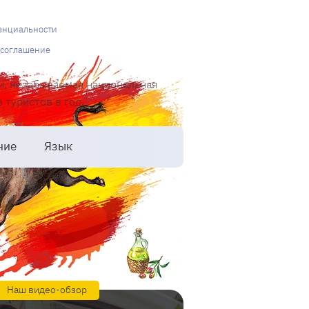
енциальности
 соглашение
и, незабываемая национальная
туристов в год.
ние
Язык
Наш видео-обзор