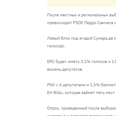
После местных и региональных выб
превосходит PSOE Педро Санчеса на
Левый блок под эгидой Сумара де 
голосов).
ERC будет иметь 3,1% голосов и 13
восемь депутатов.
PNV с 6 депутатами и 1,5% бюллете
EH Bildu, которая займет пять мест
Опрос, проведенный после выборов
интервью и заявляет погрешность 