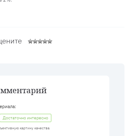
цените
омментарий
ериала:
Достаточно интересно
бъективную картину качества