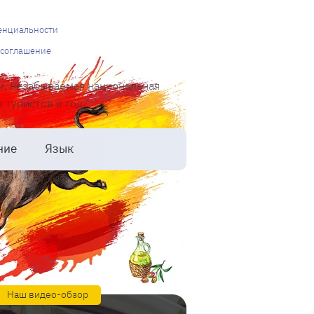
енциальности
 соглашение
и, незабываемая национальная
туристов в год.
ние
Язык
Наш видео-обзор