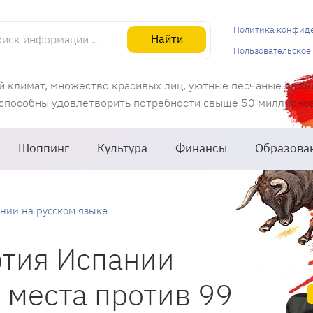
информации об Испании
Политика конфид
Найти
Пользовательское
й климат, множество красивых лиц, уютные песчаные пляж
 способны удовлетворить потребности свыше 50 миллионов 
Шоппинг
Культура
Финансы
Образова
нии на русском языке
ртия Испании
 места против 99