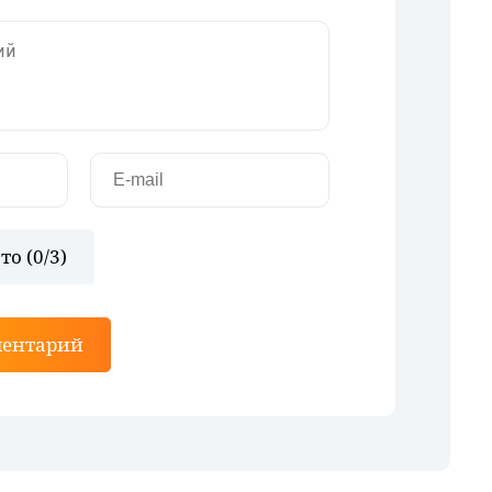
то (
0
/3)
ментарий