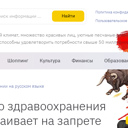
информации об Испании
Политика конфид
Найти
Пользовательское
й климат, множество красивых лиц, уютные песчаные пляж
 способны удовлетворить потребности свыше 50 миллионов 
Шоппинг
Культура
Финансы
Образова
нии на русском языке
о здравоохранения
аивает на запрете