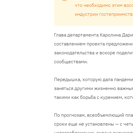
что необходимо этим восп
индустрии гостеприимств
Глава департамента Каролина Дари
составлением проекта предложен
законодательства и вскоре подел
сообществами.
Передышка, которую дала пандеми
заняться другими жизненно важны
такими как борьба с курением, ко
По прогнозам, всеобъемлющий план
сроки еще не установлены — с чет
налогообложение, охрана окружа