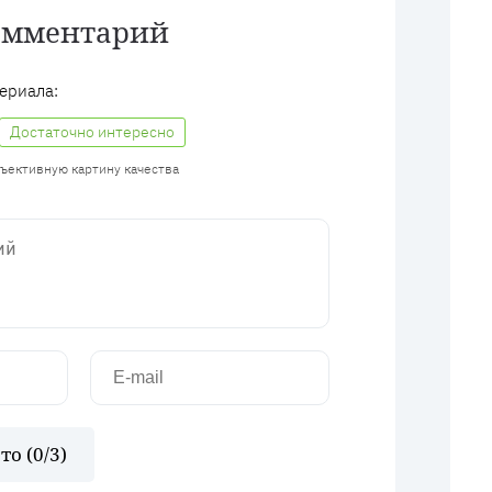
омментарий
ериала:
Достаточно интересно
бъективную картину качества
то (
0
/3)