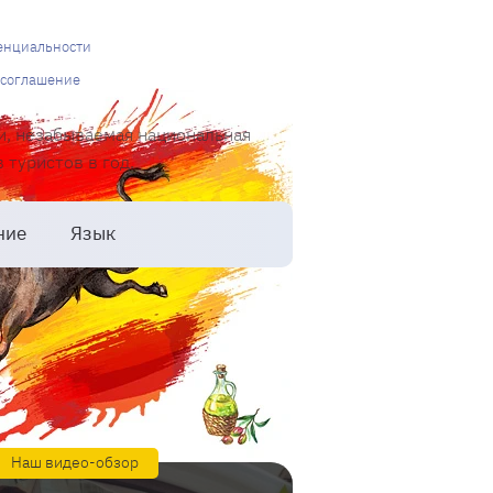
енциальности
 соглашение
и, незабываемая национальная
туристов в год.
ние
Язык
Наш видео-обзор