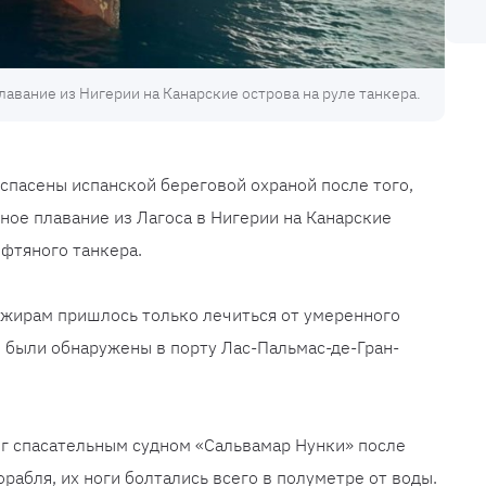
авание из Нигерии на Канарские острова на руле танкера.
спасены испанской береговой охраной после того,
ное плавание из Лагоса в Нигерии на Канарские
ефтяного танкера.
ажирам пришлось только лечиться от умеренного
и были обнаружены в порту Лас-Пальмас-де-Гран-
г спасательным судном «Сальвамар Нунки» после
орабля, их ноги болтались всего в полуметре от воды.