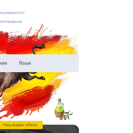
енциальности
 соглашение
и, незабываемая национальная
туристов в год.
ние
Язык
Наш видео-обзор