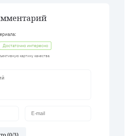
омментарий
ериала:
Достаточно интересно
бъективную картину качества
то (
0
/3)