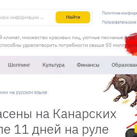
информации об Испании
Политика конфид
Найти
Пользовательское
й климат, множество красивых лиц, уютные песчаные пляж
 способны удовлетворить потребности свыше 50 миллионов 
Шоппинг
Культура
Финансы
Образова
нии на русском языке
асены на Канарских
ле 11 дней на руле