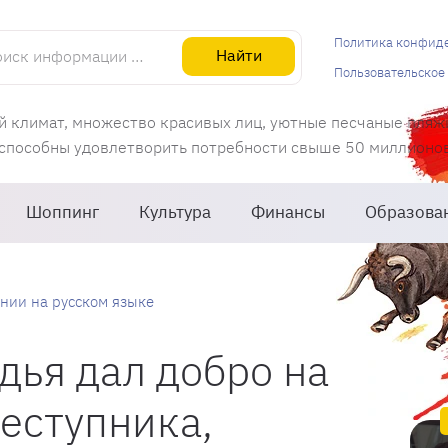
информации об Испании
Политика конфид
Найти
Пользовательское
й климат, множество красивых лиц, уютные песчаные пляж
 способны удовлетворить потребности свыше 50 миллионов 
Шоппинг
Культура
Финансы
Образова
нии на русском языке
дья дал добро на
еступника,