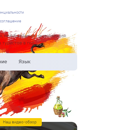
енциальности
 соглашение
и, незабываемая национальная
туристов в год.
ние
Язык
Наш видео-обзор