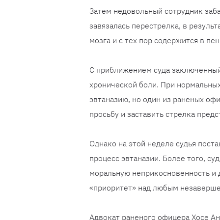
Затем недовольный сотрудник заб
завязалась перестрелка, в резуль
мозга и с тех пор содержится в пе
С приближением суда заключенный 
хронической боли. При нормальных
эвтаназию, но один из раненых оф
просьбу и заставить стрелка предс
Однако на этой неделе судья пост
процесс эвтаназии. Более того, су
моральную неприкосновенность и 
«приоритет» над любым незаверш
Адвокат раненого офицера Хосе Ан