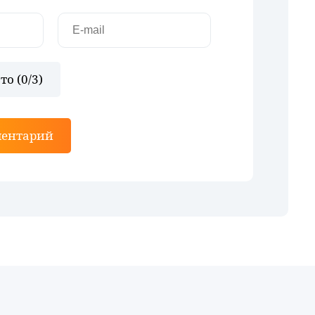
то (
0
/3)
ментарий