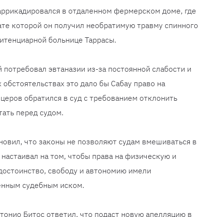
аррикадировался в отдаленном фермерском доме, где
тате которой он получил необратимую травму спинного
нитенциарной больнице Таррасы.
потребовал эвтаназии из-за постоянной слабости и
 обстоятельствах это дало бы Сабау право на
ицеров обратился в суд с требованием отклонить
тать перед судом.
ановил, что законы не позволяют судам вмешиваться в
д настаивал на том, чтобы права на физическую и
достоинство, свободу и автономию имели
енным судебным иском.
тонио Битос ответил, что подаст новую апелляцию в