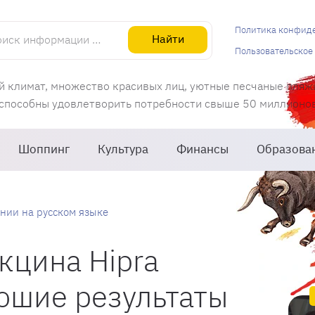
информации об Испании
Политика конфид
Найти
Пользовательское
й климат, множество красивых лиц, уютные песчаные пляж
 способны удовлетворить потребности свыше 50 миллионов 
Шоппинг
Культура
Финансы
Образова
нии на русском языке
кцина Hipra
ошие результаты