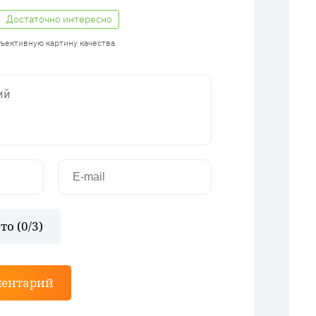
Достаточно интересно
бъективную картину качества
то (
0
/3)
ментарий