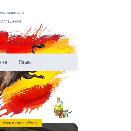
енциальности
 соглашение
и, незабываемая национальная
туристов в год.
ние
Язык
Наш видео-обзор