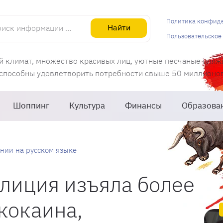
информации об Испании
Политика конфид
Найти
Пользовательское
й климат, множество красивых лиц, уютные песчаные пляж
 способны удовлетворить потребности свыше 50 миллионов 
Шоппинг
Культура
Финансы
Образова
нии на русском языке
лиция изъяла более
 кокаина,