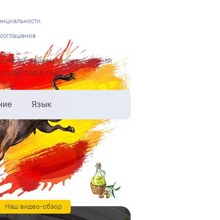
енциальности
 соглашение
и, незабываемая национальная
туристов в год.
ние
Язык
Наш видео-обзор