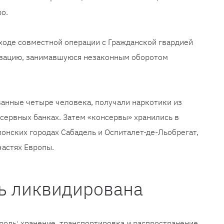
о.
ходе совместной операции с Гражданской гвардией
изацию, занимавшуюся незаконным оборотом
ванные четыре человека, получали наркотики из
сервных банках. Затем «консервы» хранились в
лонских городах Сабадель и Оспиталет-де-Льобрегат,
частях Европы.
ть ликвидирована
 роль: хранение, транспортировка и распространение