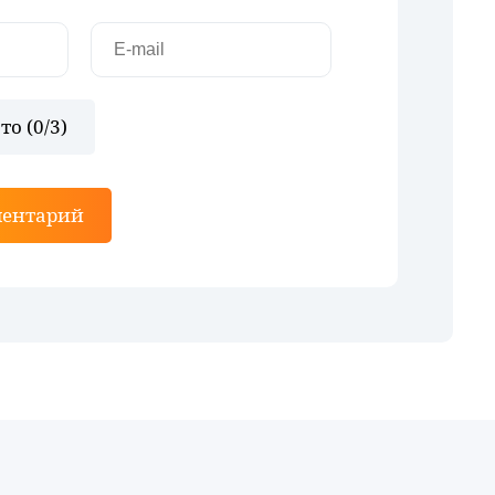
то (
0
/3)
ментарий