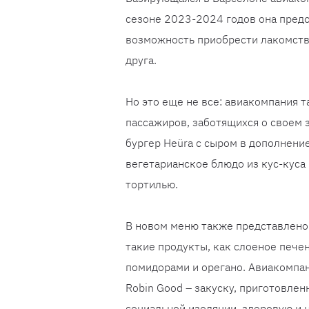
сезоне 2023-2024 годов она пред
возможность приобрести лакомства
друга.
Но это еще не все: авиакомпания 
пассажиров, заботящихся о своем 
бургер Heüra с сыром в дополнени
вегетарианское блюдо из кус-куса
тортилью.
В новом меню также представлено
такие продукты, как слоеное пече
помидорами и орегано. Авиакомпа
Robin Good – закуску, приготовле
социальной изоляции, здоровую и