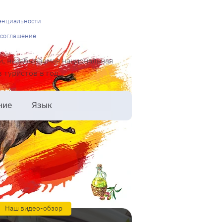
енциальности
 соглашение
и, незабываемая национальная
туристов в год.
ние
Язык
Наш видео-обзор