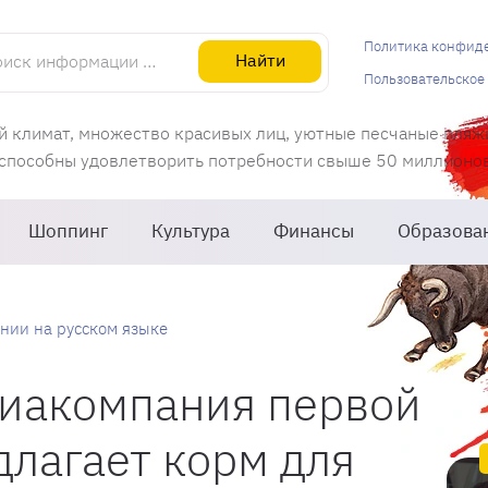
информации об Испании
Политика конфид
Найти
Пользовательское
й климат, множество красивых лиц, уютные песчаные пляж
 способны удовлетворить потребности свыше 50 миллионов 
Шоппинг
Культура
Финансы
Образова
нии на русском языке
виакомпания первой
длагает корм для