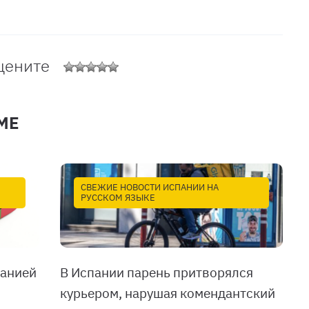
цените
МЕ
СВЕЖИЕ НОВОСТИ ИСПАНИИ НА
РУССКОМ ЯЗЫКЕ
панией
В Испании парень притворялся
курьером, нарушая комендантский