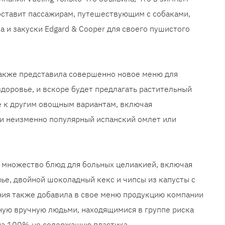
оставит пассажирам, путешествующим с собаками,
 и закуски Edgard & Cooper для своего пушистого
также представила совершенно новое меню для
здоровье, и вскоре будет предлагать растительный
е к другим овощным вариантам, включая
 и неизменно популярный испанский омлет или
 множество блюд для больных целиакией, включая
нье, двойной шоколадный кекс и чипсы из капусты с
ния также добавила в свое меню продукцию компании
нную вручную людьми, находящимися в группе риска
 на 100% не содержащую пластика.