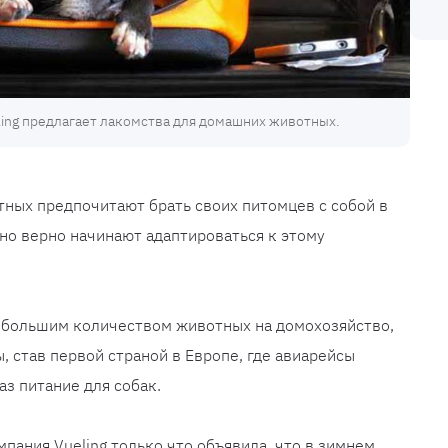
ing предлагает лакомства для домашних животных.
ных предпочитают брать своих питомцев с собой в
 но верно начинают адаптироваться к этому
наибольшим количеством животных на домохозяйство,
, став первой страной в Европе, где авиарейсы
з питание для собак.
пания Vueling только что объявила, что в зимнем