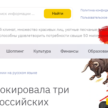
информации об Испании
Политика конфид
Найти
Пользовательское
й климат, множество красивых лиц, уютные песчаные пляж
 способны удовлетворить потребности свыше 50 миллионов 
Шоппинг
Культура
Финансы
Образова
нии на русском языке
окировала три
российских