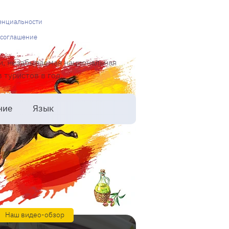
енциальности
 соглашение
и, незабываемая национальная
туристов в год.
ние
Язык
Наш видео-обзор