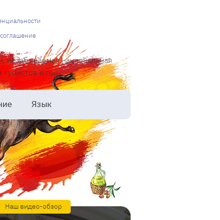
енциальности
 соглашение
и, незабываемая национальная
туристов в год.
ние
Язык
Наш видео-обзор