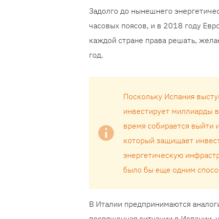
Задолго до нынешнего энергетиче
часовых поясов, и в 2018 году Ев
каждой стране права решать, желае
год.
Поскольку Испания высту
инвестирует миллиарды в
время собирается выйти и
который защищает инвест
энергетическую инфрастр
было бы еще одним спосо
В Италии предпринимаются аналогич
посвященная ситуации в Испании, 