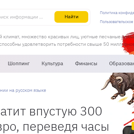
информации об Испании
Политика конфид
Найти
Пользовательское
й климат, множество красивых лиц, уютные песчаные пляж
 способны удовлетворить потребности свыше 50 миллионов 
Шоппинг
Культура
Финансы
Образова
нии на русском языке
атит впустую 300
ро, переведя часы