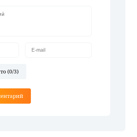
то (
0
/3)
ментарий