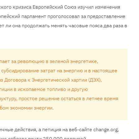
ского кризиса Европейский Союз изучил изменения
ропейский парламент проголосовал за предоставление
т ли она продолжать менять часовые пояса два раза в
пает за революцию в зеленой энергетике,
 субсидирование затрат на энергию и в настоящее
з Договора к Энергетической хартии (ДЭХ),
иции в ископаемое топливо и другую
уктуру, простое решение остаться в летнее время
бом экономии энергии.
ные действия, а петиция на веб-сайте change.org,
уже собрала почти 250 000 подписей.