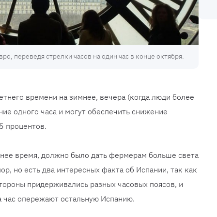
ро, переведя стрелки часов на один час в конце октября.
етнего времени на зимнее, вечера (когда люди более
ние одного часа и могут обеспечить снижение
5 процентов.
тнее время, должно было дать фермерам больше света
пор, но есть два интересных факта об Испании, так как
тороны придерживались разных часовых поясов, и
а час опережают остальную Испанию.