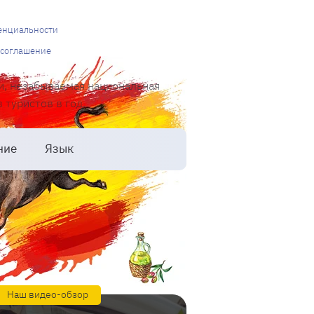
енциальности
 соглашение
и, незабываемая национальная
туристов в год.
ние
Язык
Наш видео-обзор