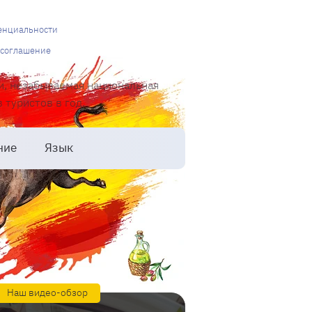
енциальности
 соглашение
и, незабываемая национальная
туристов в год.
ние
Язык
Наш видео-обзор