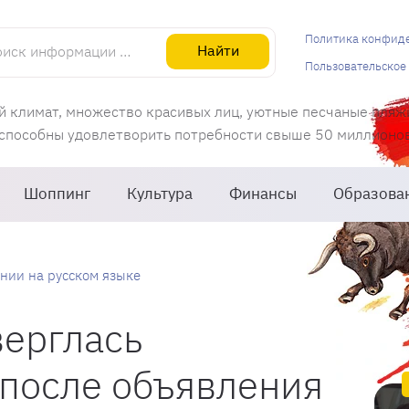
информации об Испании
Политика конфид
Найти
Пользовательское
й климат, множество красивых лиц, уютные песчаные пляж
 способны удовлетворить потребности свыше 50 миллионов 
Шоппинг
Культура
Финансы
Образова
нии на русском языке
верглась
после объявления