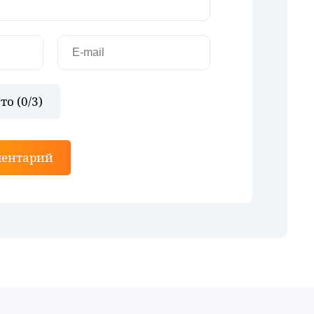
то (
0
/3)
ментарий