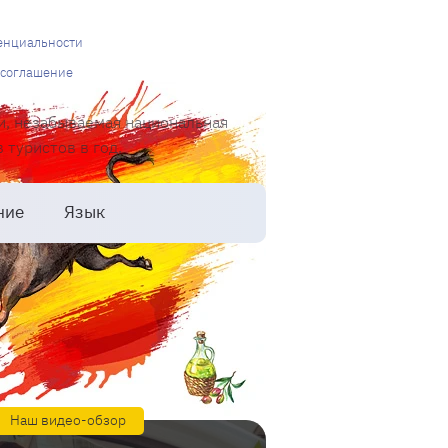
енциальности
 соглашение
и, незабываемая национальная
туристов в год.
ние
Язык
Наш видео-обзор