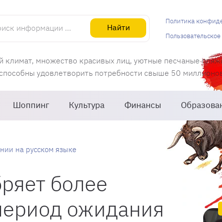
информации об Испании
Политика конфид
Найти
Пользовательское
й климат, множество красивых лиц, уютные песчаные пляж
 способны удовлетворить потребности свыше 50 миллионов 
Шоппинг
Культура
Финансы
Образова
нии на русском языке
ряет более
период ожидания