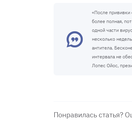
«После прививки 
более полная, по
одной части вирус
несколько недель
антитела. Бескон
интервала не обе
Лопес Ойос, през
Понравилась статья? О