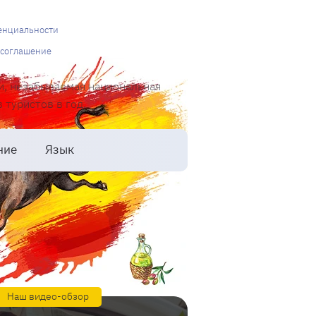
енциальности
 соглашение
и, незабываемая национальная
туристов в год.
ние
Язык
Наш видео-обзор