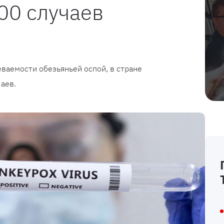
00 случаев
еваемости обезьяньей оспой, в стране
аев.