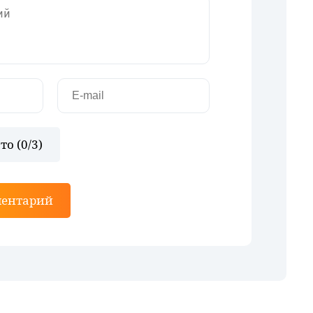
то (
0
/3)
ментарий