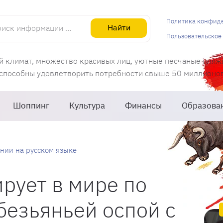
информации об Испании
Политика конфид
Найти
Пользовательское
й климат, множество красивых лиц, уютные песчаные пляж
 способны удовлетворить потребности свыше 50 миллионов 
Шоппинг
Культура
Финансы
Образова
нии на русском языке
рует в мире по
езьяньей оспой с