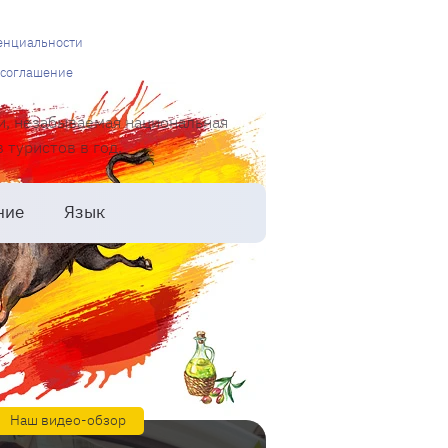
енциальности
 соглашение
и, незабываемая национальная
туристов в год.
ние
Язык
Наш видео-обзор