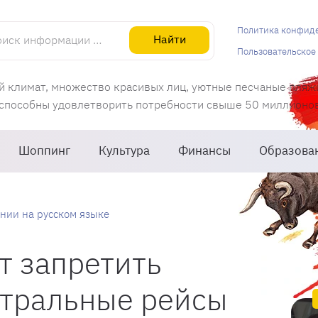
информации об Испании
Политика конфид
Найти
Пользовательское
й климат, множество красивых лиц, уютные песчаные пляж
 способны удовлетворить потребности свыше 50 миллионов 
Шоппинг
Культура
Финансы
Образова
нии на русском языке
т запретить
тральные рейсы