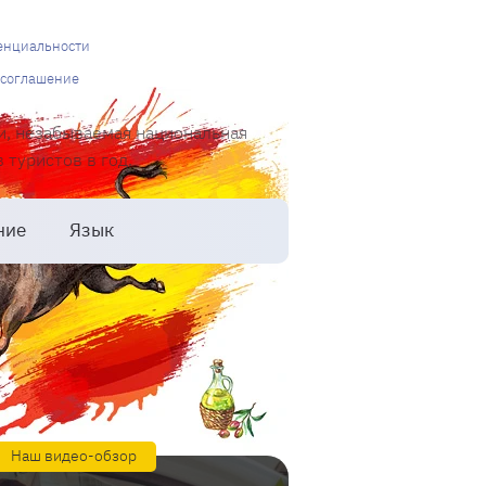
енциальности
 соглашение
и, незабываемая национальная
туристов в год.
ние
Язык
Наш видео-обзор