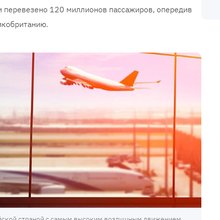
и перевезено 120 миллионов пассажиров, опередив
икобританию.
ейской страной с самым высоким воздушным движением.