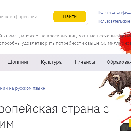
информации об Испании
Политика конфид
Найти
Пользовательское
й климат, множество красивых лиц, уютные песчаные пляж
 способны удовлетворить потребности свыше 50 миллионов 
Шоппинг
Культура
Финансы
Образова
нии на русском языке
ропейская страна с
ким