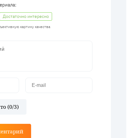
ериала:
Достаточно интересно
бъективную картину качества
то (
0
/3)
ментарий