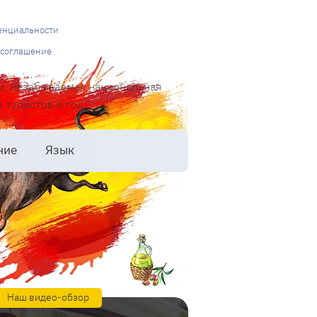
енциальности
 соглашение
и, незабываемая национальная
туристов в год.
ние
Язык
Наш видео-обзор