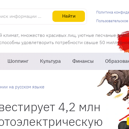
информации об Испании
Политика конфид
Найти
Пользовательское
й климат, множество красивых лиц, уютные песчаные пляж
 способны удовлетворить потребности свыше 50 миллионов 
Шоппинг
Культура
Финансы
Образова
нии на русском языке
нвестирует 4,2 млн
фотоэлектрическую