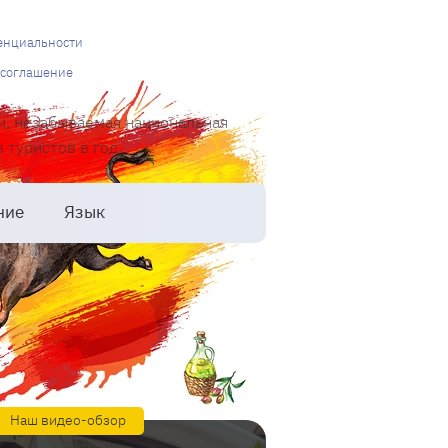
енциальности
 соглашение
и, незабываемая национальная
туристов в год.
ние
Язык
Наш видео-обзор