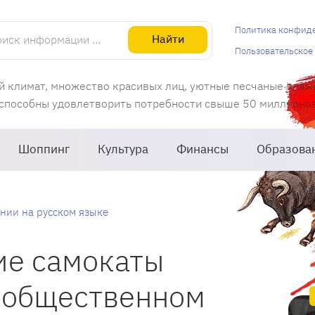
информации об Испании
Политика конфид
Найти
Пользовательское
й климат, множество красивых лиц, уютные песчаные пляж
 способны удовлетворить потребности свыше 50 миллионов 
Шоппинг
Культура
Финансы
Образова
нии на русском языке
ие самокаты
 общественном