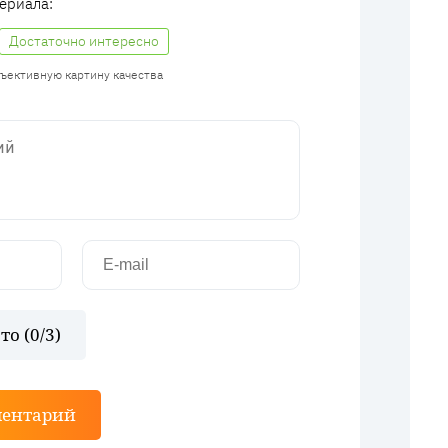
ериала:
Достаточно интересно
бъективную картину качества
то (
0
/3)
ментарий