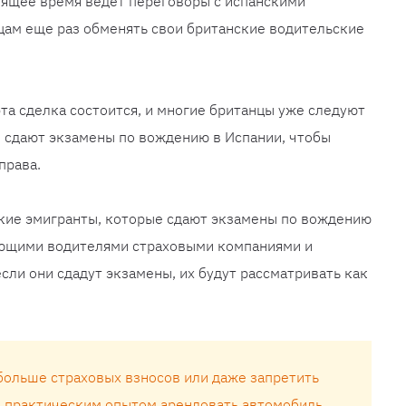
оящее время ведет переговоры с испанскими
цам еще раз обменять свои британские водительские
эта сделка состоится, и многие британцы уже следуют
 сдают экзамены по вождению в Испании, чтобы
права.
ские эмигранты, которые сдают экзамены по вождению
нающими водителями страховыми компаниями и
сли они сдадут экзамены, их будут рассматривать как
 больше страховых взносов или даже запретить
 практическим опытом арендовать автомобиль.