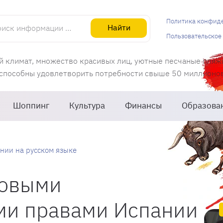
информации об Испании
Политика конфид
Найти
Пользовательское
й климат, множество красивых лиц, уютные песчаные пляж
 способны удовлетворить потребности свыше 50 миллионов 
Шоппинг
Культура
Финансы
Образова
нии на русском языке
новыми
ми правами Испании