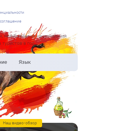
енциальности
 соглашение
и, незабываемая национальная
туристов в год.
ние
Язык
Наш видео-обзор