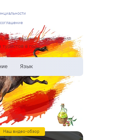
енциальности
 соглашение
и, незабываемая национальная
туристов в год.
ние
Язык
Наш видео-обзор