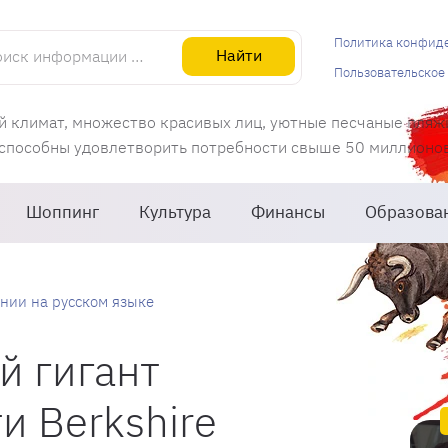
информации об Испании
Политика конфид
Найти
Пользовательское
й климат, множество красивых лиц, уютные песчаные пляж
 способны удовлетворить потребности свыше 50 миллионов 
Шоппинг
Культура
Финансы
Образова
нии на русском языке
й гигант
 Berkshire