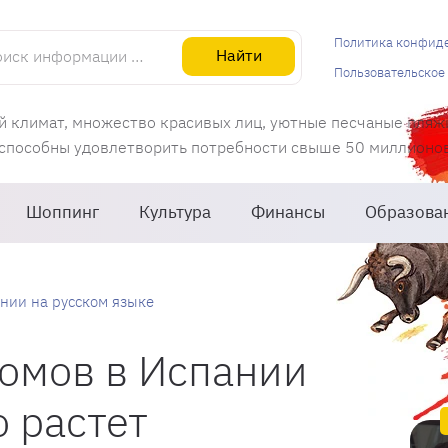
информации об Испании
Политика конфид
Найти
Пользовательское
й климат, множество красивых лиц, уютные песчаные пляж
 способны удовлетворить потребности свыше 50 миллионов 
Шоппинг
Культура
Финансы
Образова
нии на русском языке
омов в Испании
 растет