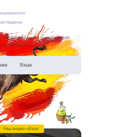
енциальности
 соглашение
и, незабываемая национальная
туристов в год.
ние
Язык
Наш видео-обзор