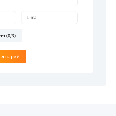
то (
0
/3)
ментарий